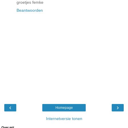
groetjes femke
Beantwoorden
‹
›
Homepage
Internetversie tonen
Over mij